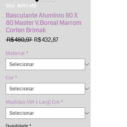
SKU: A693-MB
Basculante Alumínio 80 X
80 Master V.Boreal Marrom
Corten Brimak
Preço
Preço
 R$ 480,97 
R$ 432,87
normal
promocional
Material
*
Cor
*
Medidas (Alt x Larg) Cm
*
Quantidade
*