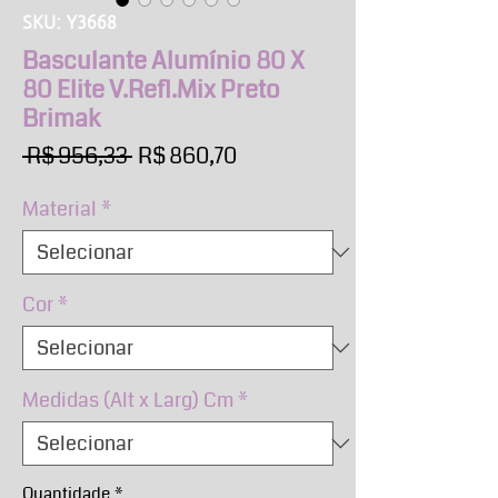
SKU: Y3668
Basculante Alumínio 80 X
80 Elite V.Refl.Mix Preto
Brimak
Preço
Preço
 R$ 956,33 
R$ 860,70
normal
promocional
Material
*
Cor
*
Medidas (Alt x Larg) Cm
*
Quantidade
*