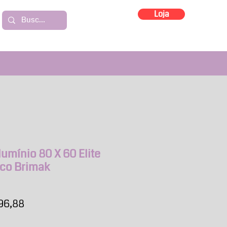
Loja
umínio 80 X 60 Elite
nco Brimak
o
Preço
96,88
al
promocional