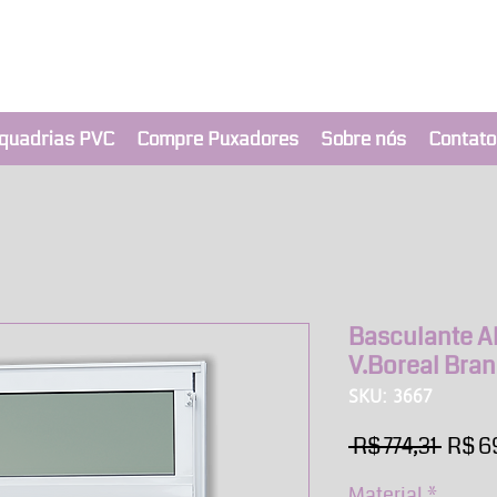
clusivo BRIMAK
nça a um clique
quadrias PVC
Compre Puxadores
Sobre nós
Contato
Basculante Al
V.Boreal Bra
SKU: 3667
Preç
 R$ 774,31 
R$ 6
norm
Material
*