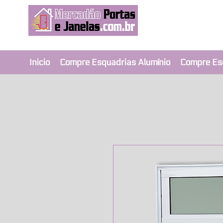
Revendedor Ex
Qualidade e segura
Inicio
Compre Esquadrias Alumínio
Compre Es