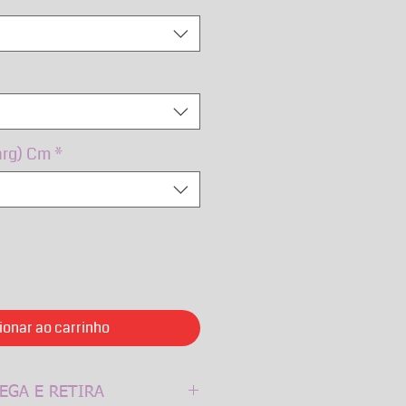
arg) Cm
*
ionar ao carrinho
EGA E RETIRA