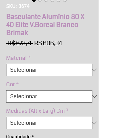
SKU: 3674
Basculante Alumínio 80 X
40 Elite V.Boreal Branco
Brimak
Preço
Preço
 R$ 673,71 
R$ 606,34
normal
promocional
Material
*
Cor
*
Medidas (Alt x Larg) Cm
*
Quantidade
*