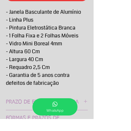
- Janela Basculante de Alumínio
- Linha Plus
- Pintura Eletrostática Branca
- 1 Folha Fixa e 2 Folhas Móveis
- Vidro Mini Boreal 4mm
- Altura 60 Cm
- Largura 40 Cm
- Requadro 2,5 Cm
- Garantia de 5 anos contra
defeitos de fabricação
PRAZO DE ENTREGA E RETIRA
WhatsApp
O Prazo de entrega de todos os produtos
FORMAS E PRAZOS DE
anunciados passam a contar a partir da
PAGAMENTO
confirmação do pagamento e podem