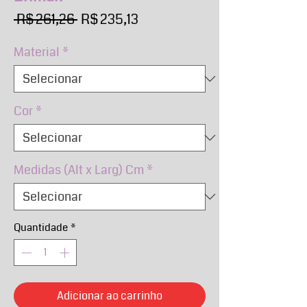
Preço
Preço
 R$ 261,26 
R$ 235,13
normal
promocional
Material
*
Cor
*
Medidas (Alt x Larg) Cm
*
Quantidade
*
Adicionar ao carrinho