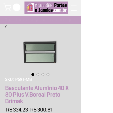
Qualidade e segurança a um clique
SKU: P691-MB
Basculante Alumínio 40 X
80 Plus V.Boreal Preto
Brimak
Preço
Preço
 R$ 334,23 
R$ 300,81