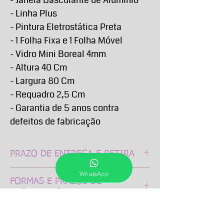
- Linha Plus
- Pintura Eletrostática Preta
- 1 Folha Fixa e 1 Folha Móvel
- Vidro Mini Boreal 4mm
- Altura 40 Cm
- Largura 80 Cm
- Requadro 2,5 Cm
- Garantia de 5 anos contra
defeitos de fabricação
PRAZO DE ENTREGA E RETIRA
O Prazo de entrega de todos os produtos
WhatsApp
FORMAS E PRAZOS DE
anunciados passam a contar a partir da
PAGAMENTO
confirmação do pagamento e podem
variar conforme a sua localidade e
Os pagamentos podem ser feitos
dificuldade de acesso. Em geral
TROCAS , REEMBOLSOS E
através das plataformas PagSeguro ou