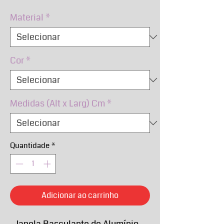
normal
promocional
Material
*
Cor
*
Medidas (Alt x Larg) Cm
*
Quantidade
*
Adicionar ao carrinho
- Janela Basculante de Alumínio