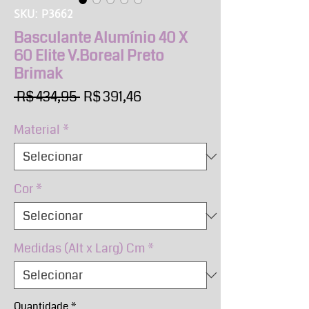
SKU: P3662
Basculante Alumínio 40 X
60 Elite V.Boreal Preto
Brimak
Preço
Preço
 R$ 434,95 
R$ 391,46
normal
promocional
Material
*
Cor
*
Medidas (Alt x Larg) Cm
*
Quantidade
*