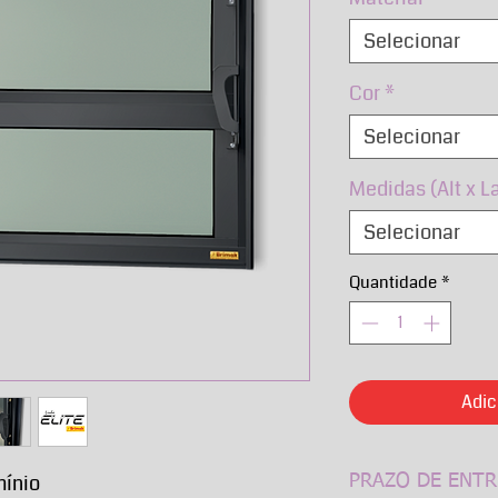
Selecionar
Cor
*
Selecionar
Medidas (Alt x L
Selecionar
Quantidade
*
Adic
mínio
PRAZO DE ENTR