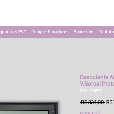
clusivo BRIMAK
nça a um clique
quadrias PVC
Compre Puxadores
Sobre nós
Contato
Basculante Al
V.Boreal Pret
SKU: P3677
Pre
 R$ 834,09 
R$ 
nor
Material
*