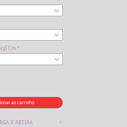
arg) Cm
*
ionar ao carrinho
EGA E RETIRA