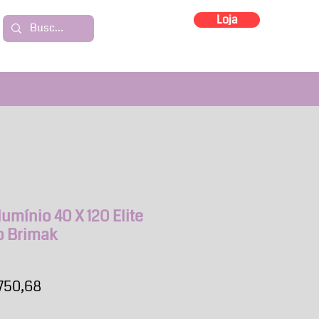
Loja
umínio 40 X 120 Elite
o Brimak
ço
Preço
750,68
mal
promocional