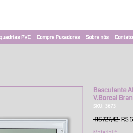
clusivo BRIMAK
nça a um clique
quadrias PVC
Compre Puxadores
Sobre nós
Contato
Basculante Al
V.Boreal Bra
SKU: 3673
Preç
 R$ 727,42 
R$ 
norm
Material
*