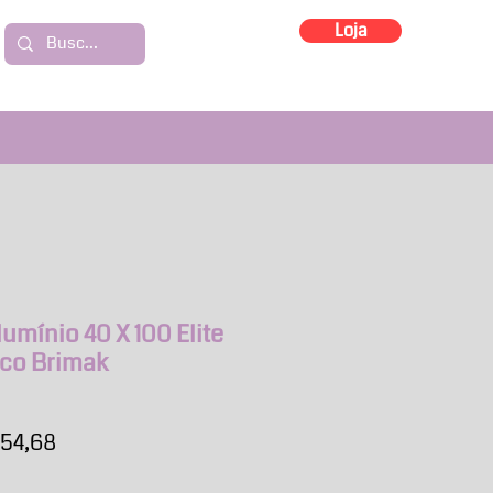
Loja
umínio 40 X 100 Elite
nco Brimak
o
Preço
654,68
al
promocional