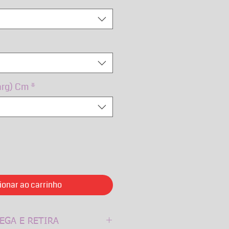
arg) Cm
*
ionar ao carrinho
EGA E RETIRA