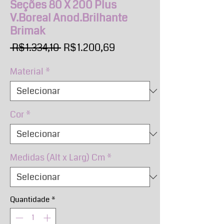
Seções 80 X 200 Plus
V.Boreal Anod.Brilhante
Brimak
Preço
Preço
 R$ 1.334,10 
R$ 1.200,69
normal
promocional
Material
*
Cor
*
Medidas (Alt x Larg) Cm
*
Quantidade
*