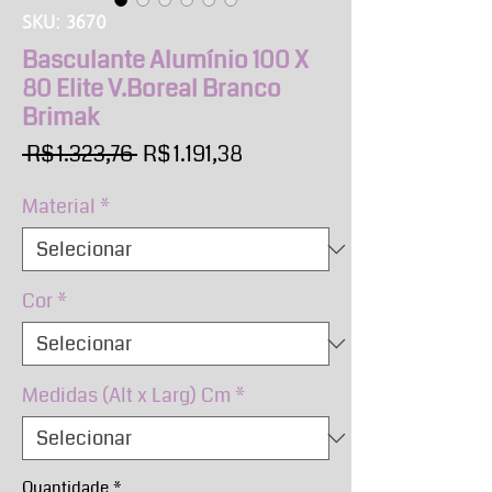
SKU: 3670
Basculante Alumínio 100 X
80 Elite V.Boreal Branco
Brimak
Preço
Preço
 R$ 1.323,76 
R$ 1.191,38
normal
promocional
Material
*
Cor
*
Medidas (Alt x Larg) Cm
*
Quantidade
*