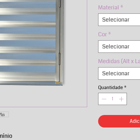
nor
Material
*
Selecionar
Cor
*
Selecionar
Medidas (Alt x L
Selecionar
Quantidade
*
Adic
mínio