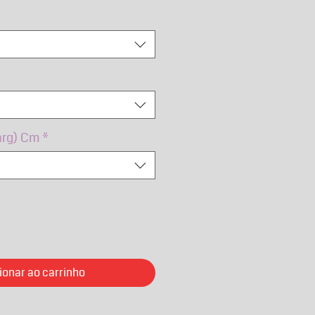
mal
promocional
arg) Cm
*
ionar ao carrinho