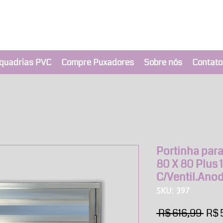
clusivo BRIMAK
nça a um clique
quadrias PVC
Compre Puxadores
Sobre nós
Contato
Portinha par
80 X 80 Plus 
C/Ventil.Anod
SKU: 397
Pre
 R$ 616,99 
R$ 