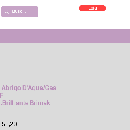
Loja
a Abrigo D'Agua/Gas
1F
.Brilhante Brimak
ço
Preço
555,29