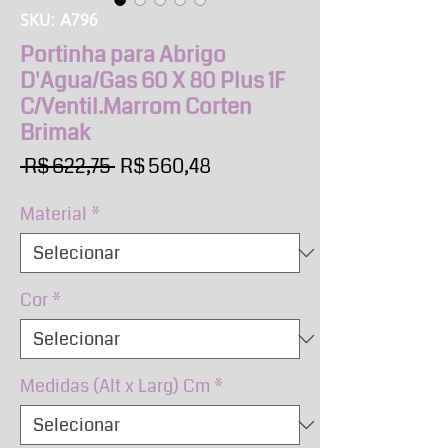
SKU: A796
Portinha para Abrigo
D'Agua/Gas 60 X 80 Plus 1F
C/Ventil.Marrom Corten
Brimak
Preço
Preço
 R$ 622,75 
R$ 560,48
normal
promocional
Material
*
Cor
*
Medidas (Alt x Larg) Cm
*