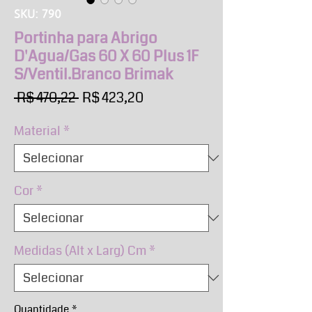
SKU: 790
Portinha para Abrigo
D'Agua/Gas 60 X 60 Plus 1F
S/Ventil.Branco Brimak
Preço
Preço
 R$ 470,22 
R$ 423,20
normal
promocional
Material
*
Cor
*
Medidas (Alt x Larg) Cm
*
Quantidade
*