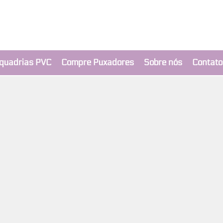
clusivo BRIMAK
nça a um clique
quadrias PVC
Compre Puxadores
Sobre nós
Contato
Política de Privacidade
ivacidade descreve como a sua informação pessoal é re
ar ou fazer compras em
www.mercadaopotasejanelas.co
ESSOAL QUE RECOLHEMOS
e, recolhemos automaticamente certas informações so