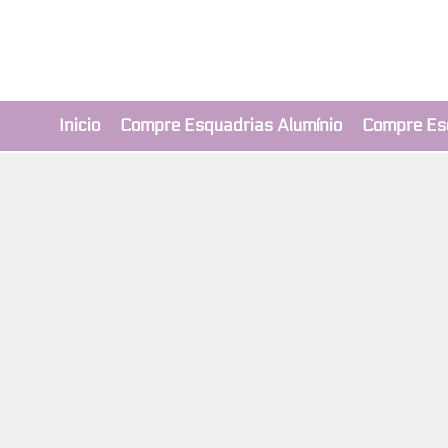
Revendedor Ex
Qualidade e segura
Inicio
Compre Esquadrias Alumínio
Compre Es
Esta Política de Pr
partilhada ao visit
A INFORMAÇÃO P
Quando visita o Sit