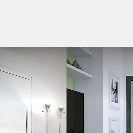
estões e/ou precise de mais informação, não hesite e
nelas191@gmail.com).