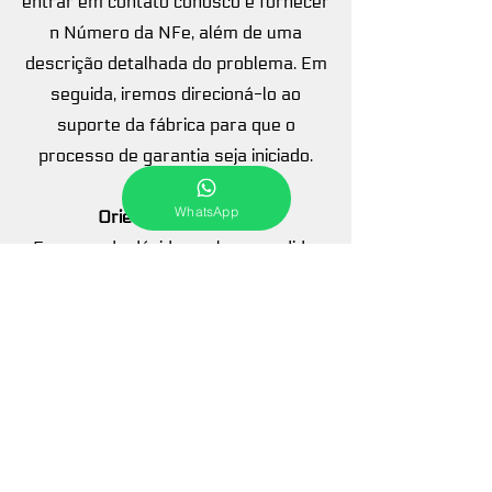
entrar em contato conosco e fornecer
n Número da NFe, além de uma
descrição detalhada do problema. Em
seguida, iremos direcioná-lo ao
suporte da fábrica para que o
processo de garantia seja iniciado.
WhatsApp
Orientações Gerais
Em caso de dúvidas sobre o pedido,
nossa equipe está disponível para
auxiliar em um de nossos canais de
contato, no processo de escolha e
definição das especificações do
produto, visando assegurar que o
produto final atenda plenamente às
expectativas e necessidades do